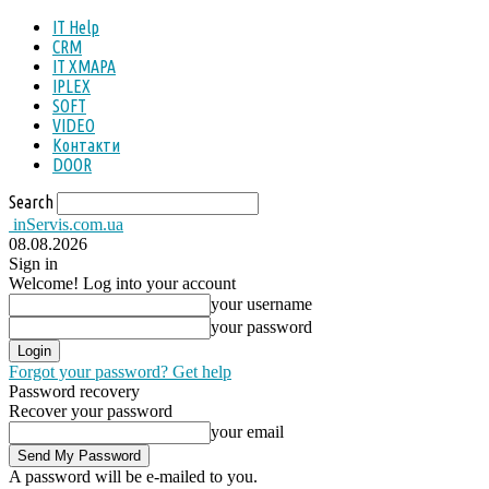
IT Help
CRM
IT ХМАРА
IPLEX
SOFT
VIDEO
Контакти
DOOR
Search
inServis.com.ua
08.08.2026
Sign in
Welcome! Log into your account
your username
your password
Forgot your password? Get help
Password recovery
Recover your password
your email
A password will be e-mailed to you.