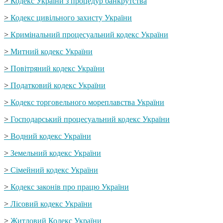
>
Кодекс України з процедур банкрутства
>
Кодекс цивільного захисту України
>
Кримінальний процесуальний кодекс України
>
Митний кодекс України
>
Повітряний кодекс України
>
Податковий кодекс України
>
Кодекс торговельного мореплавства України
>
Господарський процесуальний кодекс України
>
Водний кодекс України
>
Земельний кодекс України
>
Сімейний кодекс України
>
Кодекс законів про працю України
>
Лісовий кодекс України
>
Житловий Кодекс України