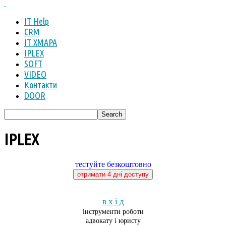
IT Help
CRM
IT ХМАРА
IPLEX
SOFT
VIDEO
Контакти
DOOR
IPLEX
тестуйте безкоштовно
отримати 4 дні доступу
в х і д
інструменти роботи
адвокату і юристу