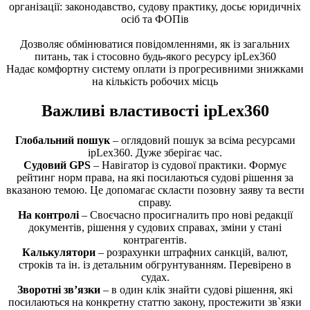
організації: законодавство, судову практику, досьє юридичніх
осіб та ФОПів
Дозволяє обмінюватися повідомленнями, як із загальних
питань, так і стосовно будь-якого ресурсу ipLex360
Надає комфортну систему оплати із прогресивними знижками
на кількість робочих місць
Важливі властивості ipLex360
Глобальний пошук
– оглядовий пошук за всіма ресурсами
ipLex360. Дуже зберігає час.
Судовий GPS
– Навігатор із судової практики. Формує
рейтинг норм права, на які посилаються судові рішення за
вказаною темою. Це допомагає скласти позовну заяву та вести
справу.
На контролі
– Своєчасно просигналить про нові редакції
документів, рішення у судових справах, зміни у стані
контрагентів.
Калькулятори
– розрахунки штрафних санкцій, валют,
строків та ін. із детальним обгрунтуванням. Перевірено в
судах.
Зворотні зв’язки
– в один клік знайти судові рішення, які
посилаються на конкретну статтю закону, простежити зв`язки